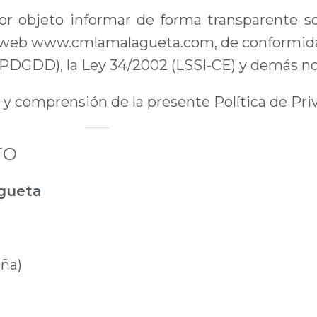
por objeto informar de forma transparente so
o web
www.cmlamalagueta.com
, de conformi
OPDGDD), la Ley 34/2002 (LSSI-CE) y demás no
ra y comprensión de la presente Política de Pri
TO
agueta
aña)